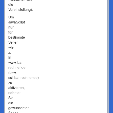
die
Voreinstellung).
Um
JavaScript
nur
für
bestimmte
Seiten
wie
z.
B.
www.iban-
rechner.de
(bzw.
ssl.ibanrechner.de)
zu
aktivieren,
nehmen
Sie
die
gewünschten
Seiten