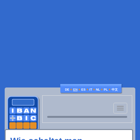
♦
♦
♦
♦
♦
♦
DE
EN
ES
IT
NL
PL
中文
Toggle
navigatio