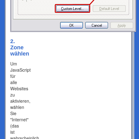
2.
Zone
wählen
Um
JavaScript
für
alle
Websites
zu
aktivieren,
wählen
Sie
"Internet"
(das
ist
wahrscheinlich