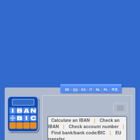
♦
♦
♦
♦
♦
♦
DE
EN
ES
IT
NL
PL
中文
Toggle
navigatio
Calculate an IBAN
|
Check an
IBAN
|
Check account number
|
Find bank/bank code/BIC
|
EU
transfer