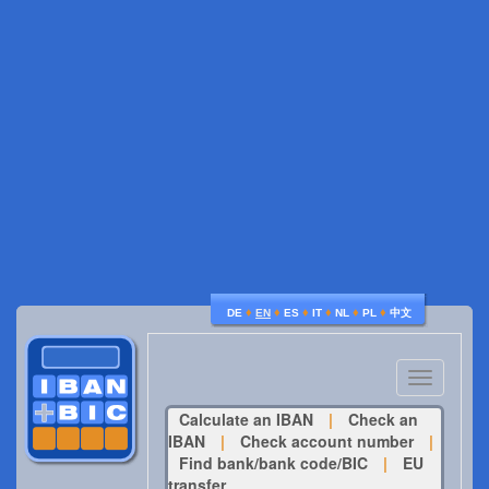
♦
♦
♦
♦
♦
♦
DE
EN
ES
IT
NL
PL
中文
Toggle
navigatio
Calculate an IBAN
|
Check an
IBAN
|
Check account number
|
Find bank/bank code/BIC
|
EU
transfer