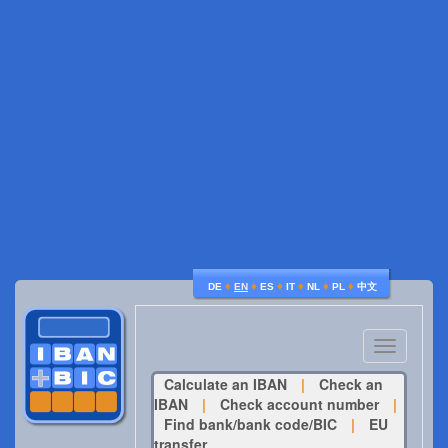
♦
♦
♦
♦
♦
♦
DE
EN
ES
IT
NL
PL
中文
Toggle
navigatio
Calculate an IBAN
|
Check an
IBAN
|
Check account number
|
Find bank/bank code/BIC
|
EU
transfer